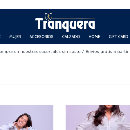
 Domingos de 11hs. a 13.30hs. y de 14hs. a 19hs.
E
MUJER
ACCESORIOS
CALZADO
HOME
GIFT CARD