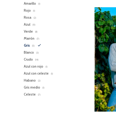
Amarillo
(1)
Rojo
(1)
Rosa
(2)
Azul
(11)
Verde
(8)
Marrón
(7)
Gris
(5)
Blanco
(3)
Crudo
(14)
Azul con rojo
(1)
Azul con celeste
(1)
Habano
(2)
Gris medio
(1)
Celeste
(7)