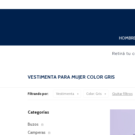
Lunes a Viernes de 10:00hs. a 20:00hs. Sábados de 10:00hs. a 19:00hs.
HOMBR
VESTIMENTA PARA MUJER COLOR GRIS
Quitar filtros
Filtrando por:
Vestimenta
Color:
Gris
Categorías
Buzos
(1)
Camperas
(1)