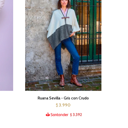
Ruana Sevilla - Gris con Crudo
3.990
$
3.392
$