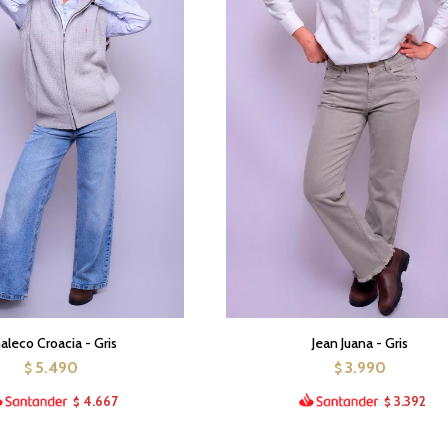
aleco Croacia - Gris
Jean Juana - Gris
5.490
3.990
$
$
4.667
3.392
$
$