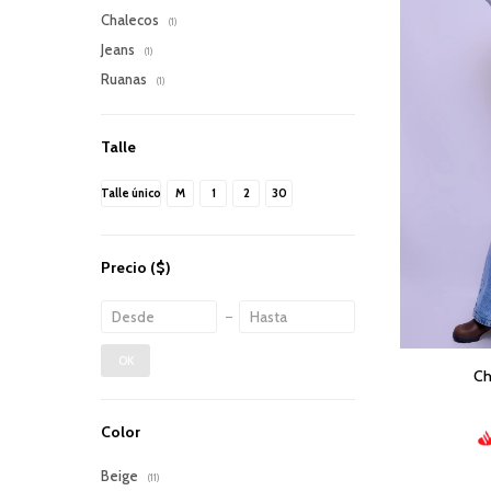
Chalecos
(1)
Jeans
(1)
Ruanas
(1)
Talle
Talle único
M
1
2
30
Precio
($)
OK
Ch
Color
Beige
(11)