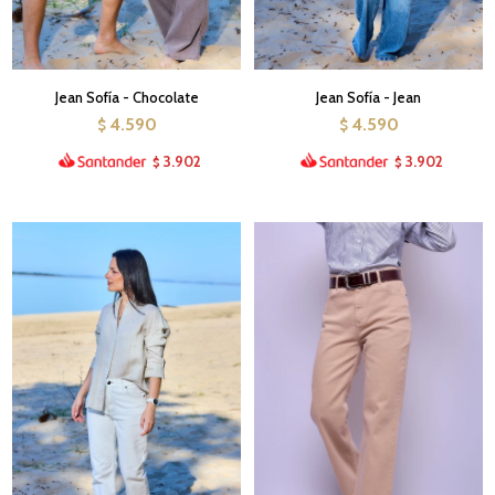
Jean Sofía - Chocolate
Jean Sofía - Jean
4.590
4.590
$
$
3.902
3.902
$
$