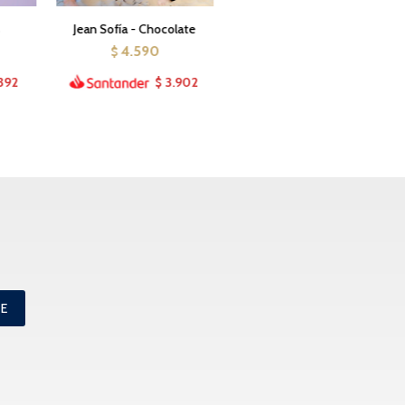
s
Jean Sofía - Chocolate
4.590
$
392
3.902
$
ME