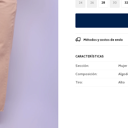
24
26
28
30
32
Métodos y costos de envío
CARACTERÍSTICAS
Sección
Mujer
Composición
Algod
Tiro
Alto