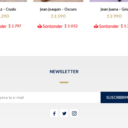
az - Crudo
Jean Joaquin - Oscuro
Jean Juana - Gri
3.290
3.590
3.990
$
$
2.797
3.052
3.
$
$
$
NEWSLETTER
SUSCRIBIR


