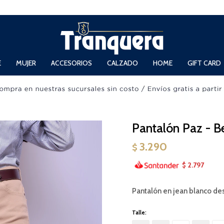
 Domingos de 11hs. a 13.30hs. y de 14hs. a 19hs.
E
MUJER
ACCESORIOS
CALZADO
HOME
GIFT CARD
Pantalón Paz - B
3.290
$
2.797
$
Pantalón en jean blanco de
Talle: