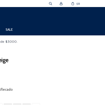
0
$
SALE
eige
sflecado