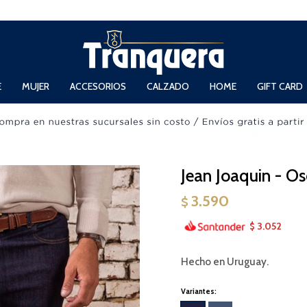
 Domingos de 11hs. a 13.30hs. y de 14hs. a 19hs.
E
MUJER
ACCESORIOS
CALZADO
HOME
GIFT CARD
Jean Joaquin - O
3.590
$
3.052
$
Hecho en Uruguay.
Variantes: