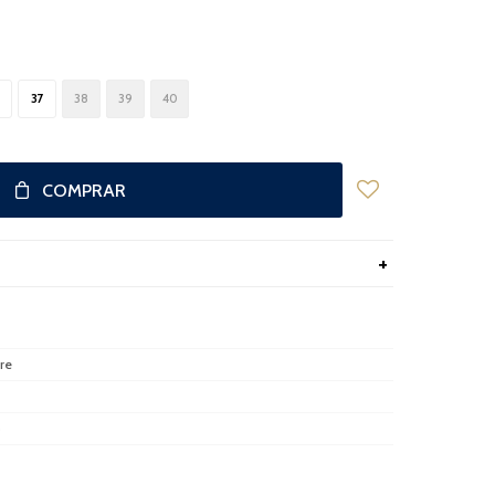
37
38
39
40
COMPRAR
re
o