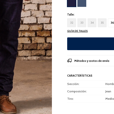
Talle:
32
33
34
35
36
GUÍA DE TALLES
Métodos y costos de envío
CARACTERÍSTICAS
Sección
Homb
Composición
Jean
Tiro
Medi