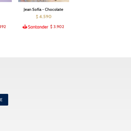
s
Jean Sofía - Chocolate
4.590
$
392
3.902
$
ME