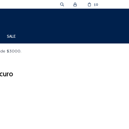
0
$
SALE
scuro