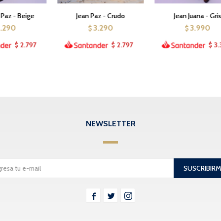
 Paz - Beige
Jean Paz - Crudo
Jean Juana - Gri
3.290
3.290
3.990
$
$
2.797
2.797
3.
$
$
$
NEWSLETTER
SUSCRIBIR


