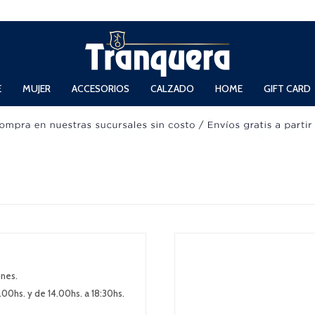
 Domingos de 11hs. a 13.30hs. y de 14hs. a 19hs.
E
MUJER
ACCESORIOS
CALZADO
HOME
GIFT CARD
ones.
.00hs. y de 14.00hs. a 18:30hs.