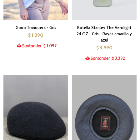
Gorro Tranquera - Gris
Botella Stanley The Aerolight
24 OZ - Gris - Rayas amarillo y
1.290
$
azul
1.097
$
3.990
$
3.392
$