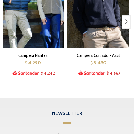
Campera Nantes
Campera Conrado - Azul
4.990
5.490
$
$
4.242
4.667
$
$
NEWSLETTER