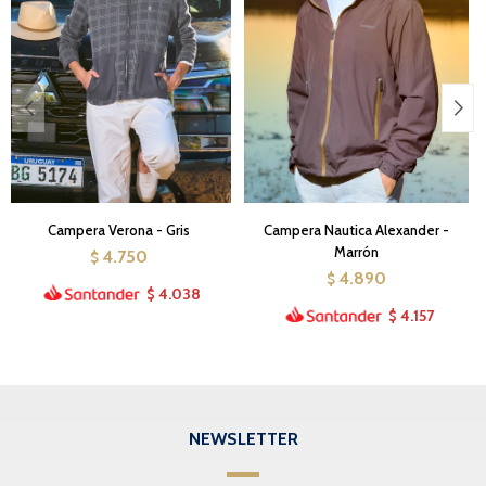
Campera Verona - Gris
Campera Nautica Alexander -
Marrón
4.750
$
4.890
$
4.038
$
4.157
$
NEWSLETTER