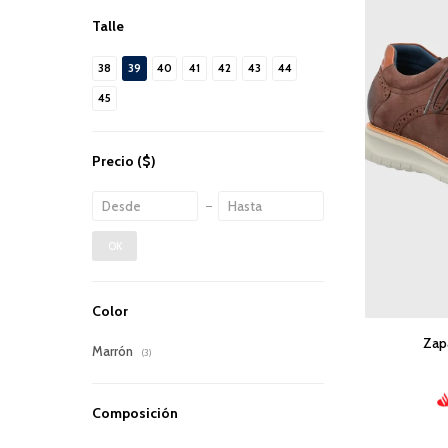
Talle
38
39
40
41
42
43
44
45
Precio
($)
OK
Color
Zap
Marrón
(3)
Composición