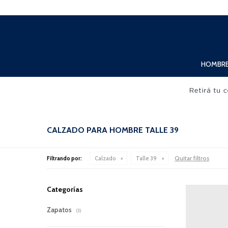
Lunes a Viernes de 10:00hs. a 20:00hs. Sábados de 10:00hs. a 19:00hs.
HOMBR
CALZADO PARA HOMBRE TALLE 39
Quitar filtros
Filtrando por:
Calzado
Talle 39
Categorías
Zapatos
(3)