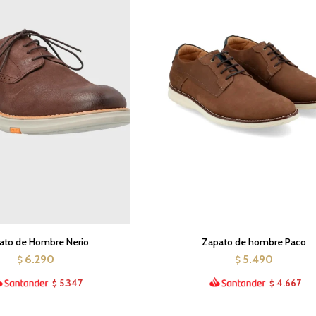
ato de Hombre Nerio
Zapato de hombre Paco
6.290
5.490
$
$
5.347
4.667
$
$