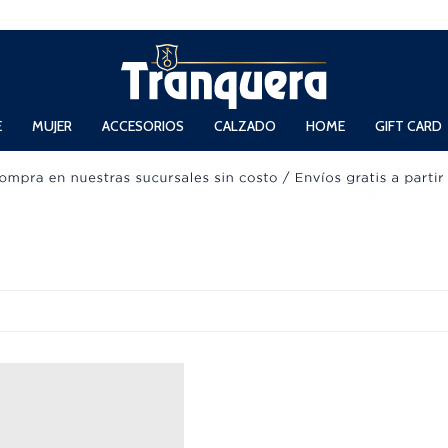
 Domingos de 11hs. a 13.30hs. y de 14hs. a 19hs.
E
MUJER
ACCESORIOS
CALZADO
HOME
GIFT CARD