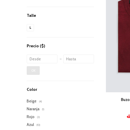
Talle
L
Precio
($)
OK
Color
Buzo
Beige
(4)
Naranja
(1)
Rojo
(3)
Azul
(10)