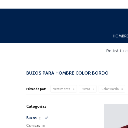
Lunes a Viernes de 10:00hs. a 20:00hs. Sábados de 10:00hs. a 19:00hs.
HOMBR
BUZOS PARA HOMBRE COLOR BORDÓ
Filtrando por:
Vestimenta
Buzos
Color:
Bordó
Categorías
Buzos
(1)
Camisas
(1)