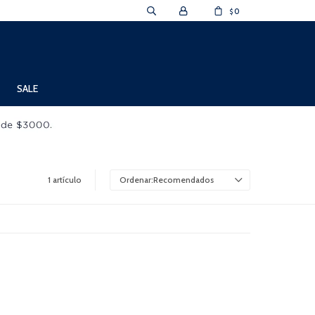
0
$
SALE
1 artículo
Recomendados