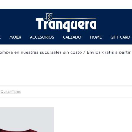
 Domingos de 11hs. a 13.30hs. y de 14hs. a 19hs.
E
MUJER
ACCESORIOS
CALZADO
HOME
GIFT CARD
Quitar filtros