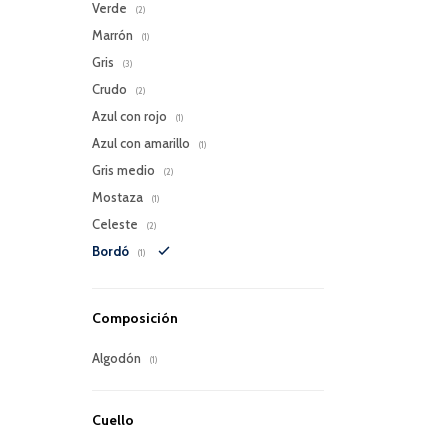
Verde
(2)
Marrón
(1)
Gris
(3)
Crudo
(2)
Azul con rojo
(1)
Azul con amarillo
(1)
Gris medio
(2)
Mostaza
(1)
Celeste
(2)
Bordó
(1)
Composición
Algodón
(1)
Cuello