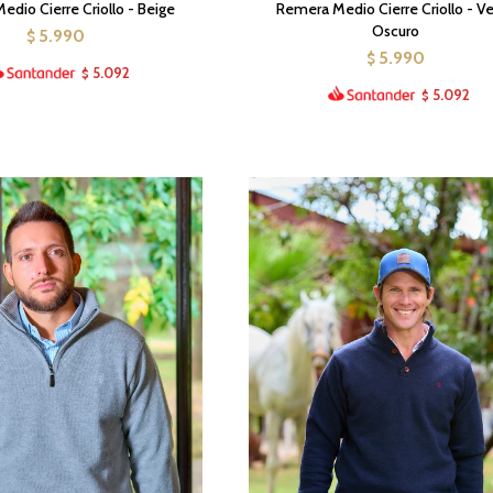
dio Cierre Criollo - Beige
Remera Medio Cierre Criollo - V
Oscuro
5.990
$
5.990
$
5.092
$
5.092
$