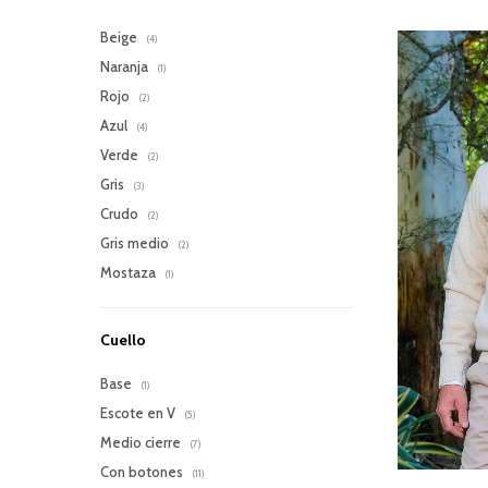
Beige
(4)
Naranja
(1)
Rojo
(2)
Azul
(4)
Verde
(2)
Gris
(3)
Crudo
(2)
Gris medio
(2)
Mostaza
(1)
Cuello
Base
(1)
Escote en V
(5)
Medio cierre
(7)
Con botones
(11)