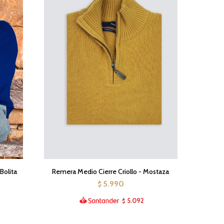
Bolita
Remera Medio Cierre Criollo - Mostaza
5.990
$
5.092
$