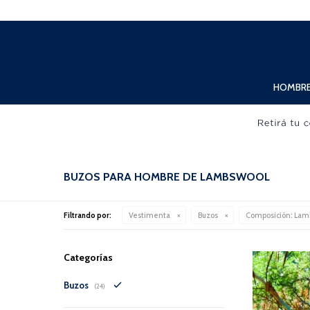
Lunes a Viernes de 10:00hs. a 20:00hs. Sábados de 10:00hs. a 19:00hs.
HOMBR
BUZOS PARA HOMBRE DE LAMBSWOOL
Filtrando por:
Vestimenta
Buzos
Composición:
Lam
Categorías
Buzos
(24)