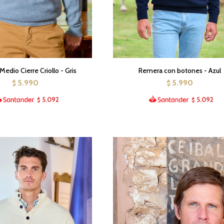
edio Cierre Criollo - Gris
Remera con botones - Azul
5.990
5.990
$
$
5.092
5.092
$
$