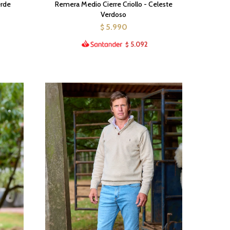
erde
Remera Medio Cierre Criollo - Celeste
Verdoso
5.990
$
5.092
$