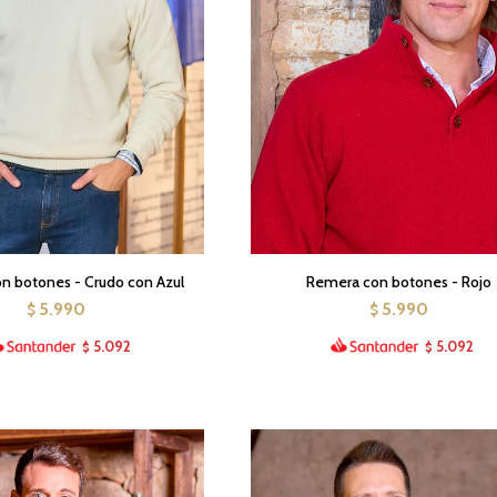
n botones - Crudo con Azul
Remera con botones - Rojo
5.990
5.990
$
$
5.092
5.092
$
$