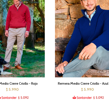
edio Cierre Criollo - Rojo
Remera Medio Cierre Criollo - Azul 
5.990
5.990
$
$
5.092
5.092
$
$