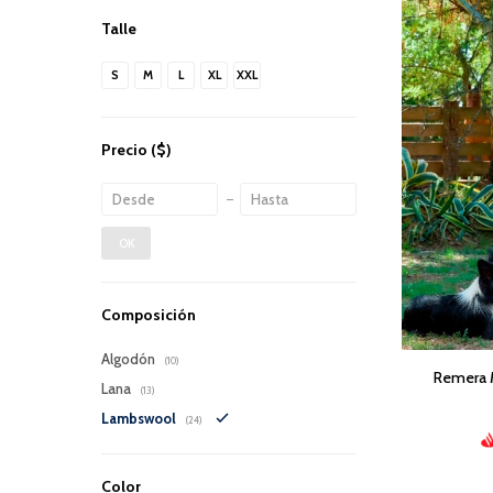
Talle
S
M
L
XL
XXL
Precio
($)
OK
Composición
Algodón
(10)
Remera M
Lana
(13)
Lambswool
(24)
Color