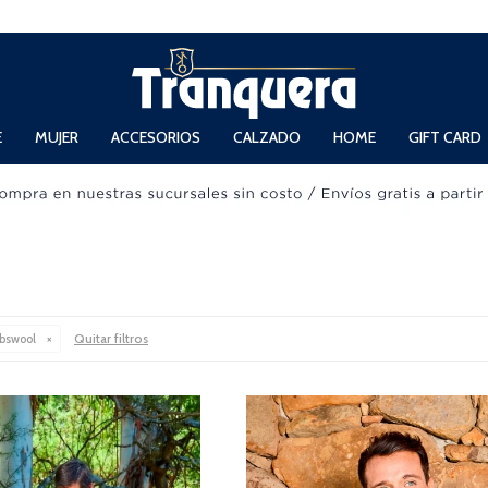
 Domingos de 11hs. a 13.30hs. y de 14hs. a 19hs.
E
MUJER
ACCESORIOS
CALZADO
HOME
GIFT CARD
Quitar filtros
bswool