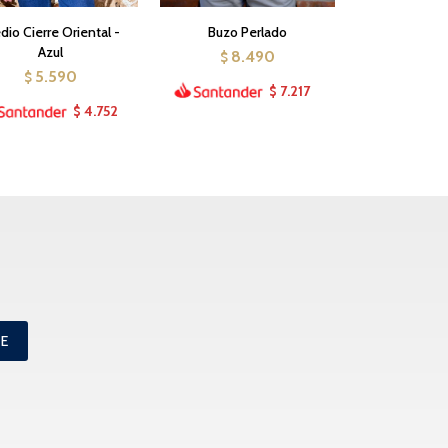
io Cierre Oriental -
Buzo Perlado
Azul
8.490
$
5.590
$
7.217
$
4.752
$
ME