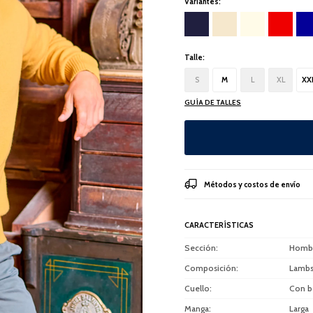
Variantes:
Talle:
S
M
L
XL
XX
GUÍA DE TALLES
Métodos y costos de envío
CARACTERÍSTICAS
Sección
Homb
Composición
Lambs
Cuello
Con b
Manga
Larga