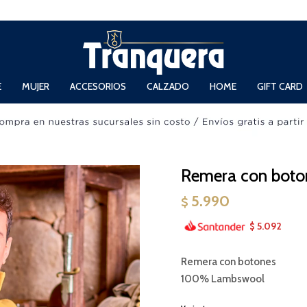
 Domingos de 11hs. a 13.30hs. y de 14hs. a 19hs.
E
MUJER
ACCESORIOS
CALZADO
HOME
GIFT CARD
Remera con boto
5.990
$
5.092
$
Remera con botones
100% Lambswool