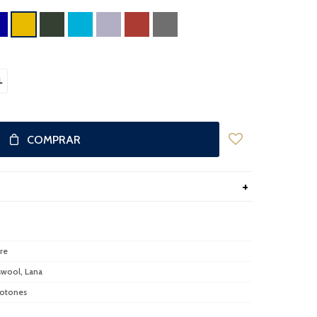
L
COMPRAR
re
wool, Lana
otones