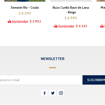
Sweater Río - Crudo
Buzo Cuello Base de Lana
Med
- Beige
4.590
$
4.990
$
3.902
$
4.242
$
NEWSLETTER
SUSCRIBIR


