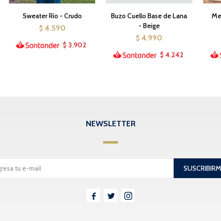
Sweater Río - Crudo
Buzo Cuello Base de Lana
Med
- Beige
4.590
$
4.990
$
3.902
$
4.242
$
NEWSLETTER
SUSCRIBIR


