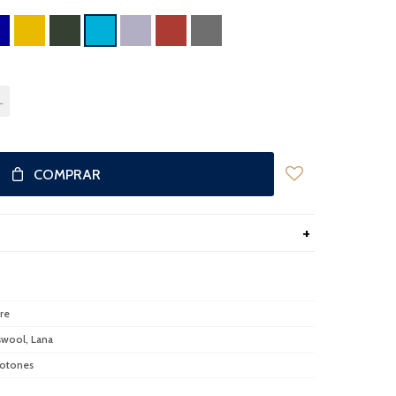
L
COMPRAR
re
wool, Lana
otones