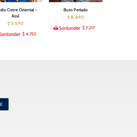
io Cierre Oriental -
Buzo Perlado
Azul
8.490
$
5.590
$
7.217
$
4.752
$
ME