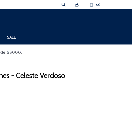
0
$
SALE
es - Celeste Verdoso