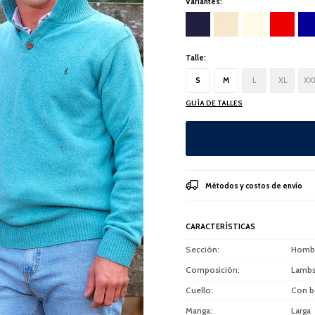
Variantes:
Talle:
S
M
L
XL
XX
GUÍA DE TALLES
Métodos y costos de envío
CARACTERÍSTICAS
Sección
Homb
Composición
Lambs
Cuello
Con b
Manga
Larga