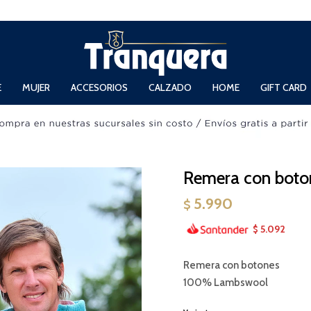
 Domingos de 11hs. a 13.30hs. y de 14hs. a 19hs.
E
MUJER
ACCESORIOS
CALZADO
HOME
GIFT CARD
Remera con boton
5.990
$
5.092
$
Remera con botones
100% Lambswool