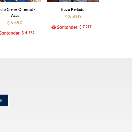
io Cierre Oriental -
Buzo Perlado
Azul
8.490
$
5.590
$
7.217
$
4.752
$
ME