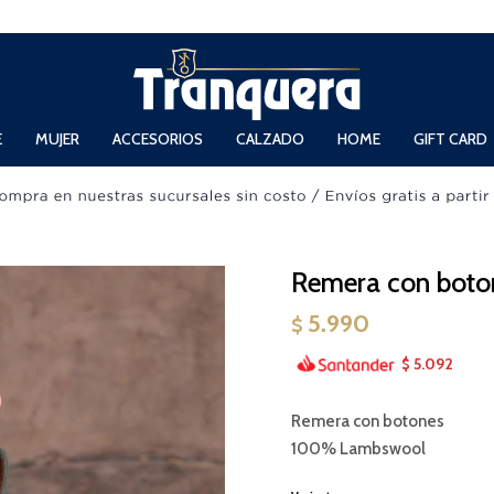
 Domingos de 11hs. a 13.30hs. y de 14hs. a 19hs.
E
MUJER
ACCESORIOS
CALZADO
HOME
GIFT CARD
Remera con boto
5.990
$
5.092
$
Remera con botones
100% Lambswool