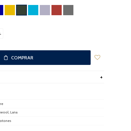
L
COMPRAR
re
wool, Lana
otones