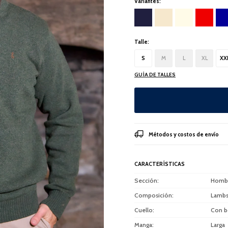
Variantes:
Talle:
S
M
L
XL
XX
GUÍA DE TALLES
Métodos y costos de envío
CARACTERÍSTICAS
Sección
Homb
Composición
Lambs
Cuello
Con b
Manga
Larga