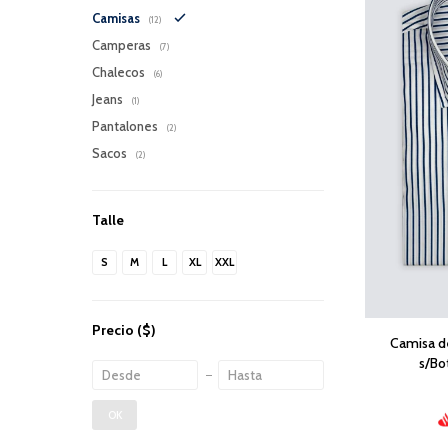
Camisas
(12)
Camperas
(7)
Chalecos
(6)
Jeans
(1)
Pantalones
(2)
Sacos
(2)
Talle
S
M
L
XL
XXL
Precio
($)
Camisa d
s/Bo
OK