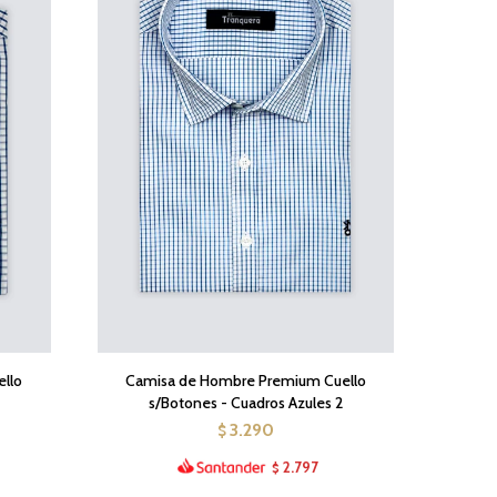
llo
Camisa de Hombre Premium Cuello
s/Botones - Cuadros Azules 2
3.290
$
2.797
$