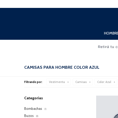
Lunes a Viernes de 10:00hs. a 20:00hs. Sábados de 10:00hs. a 19:00hs.
HOMBR
CAMISAS PARA HOMBRE COLOR AZUL
Filtrando por:
Vestimenta
Camisas
Color:
Azul
Categorías
Bombachas
(1)
Buzos
(8)