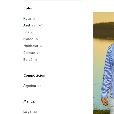
Color
Rosa
(3)
Azul
(12)
Gris
(1)
Blanco
(8)
Multicolor
(1)
Celeste
(8)
Bordó
(1)
Composición
Algodón
(12)
Manga
Larga
(12)