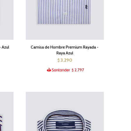
 Azul
Camisa de Hombre Premium Rayada -
Raya Azul
3.290
$
2.797
$