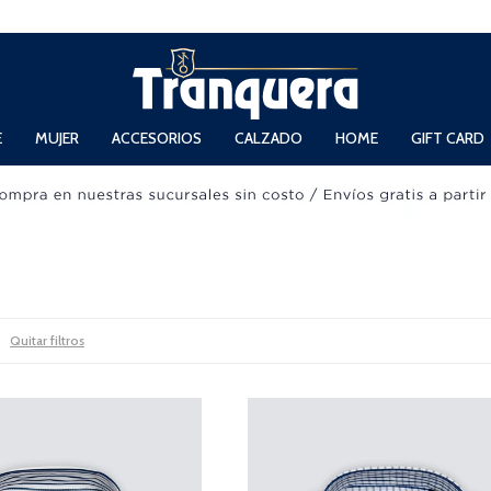
 Domingos de 11hs. a 13.30hs. y de 14hs. a 19hs.
E
MUJER
ACCESORIOS
CALZADO
HOME
GIFT CARD
Quitar filtros