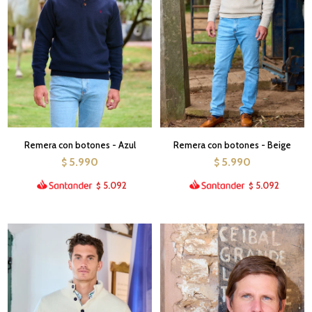
Remera con botones - Azul
Remera con botones - Beige
5.990
5.990
$
$
5.092
5.092
$
$