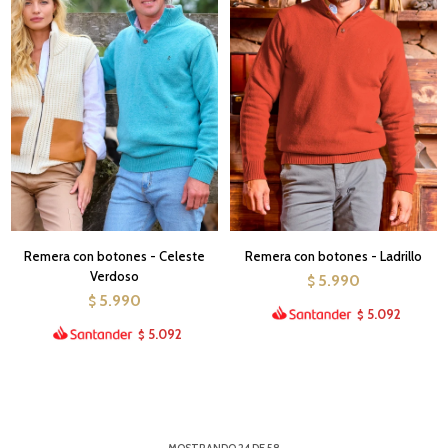
Remera con botones - Celeste
Remera con botones - Ladrillo
Verdoso
5.990
$
5.990
$
5.092
$
5.092
$