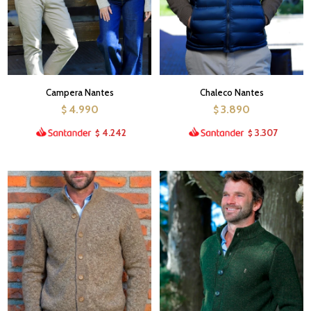
Campera Nantes
Chaleco Nantes
4.990
3.890
$
$
4.242
3.307
$
$