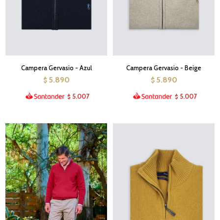
Campera Gervasio - Azul
Campera Gervasio - Beige
5.890
5.890
$
$
5.007
5.007
$
$