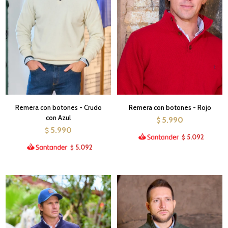
Remera con botones - Crudo
Remera con botones - Rojo
con Azul
5.990
$
5.990
$
5.092
$
5.092
$