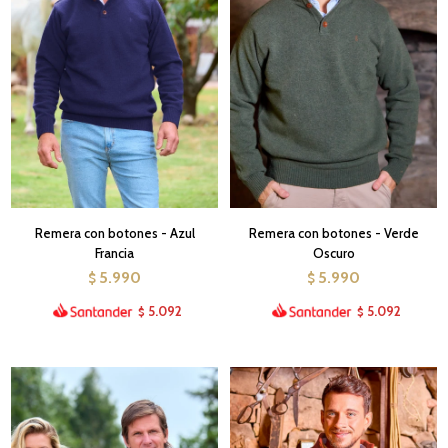
Remera con botones - Azul
Remera con botones - Verde
Francia
Oscuro
5.990
5.990
$
$
5.092
5.092
$
$