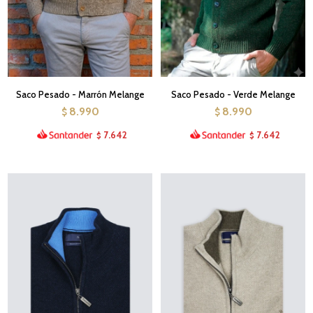
Saco Pesado - Marrón Melange
Saco Pesado - Verde Melange
8.990
8.990
$
$
7.642
7.642
$
$