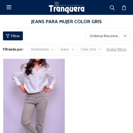

JEANS PARA MUJER COLOR GRIS
Recomendados
Quitar filtros
Filtrando por:
Vestimenta
Jeans
Color:
Gris