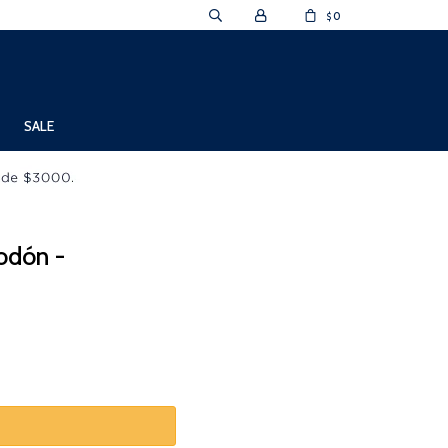
0
$
SALE
odón -