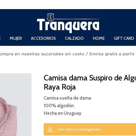
 Domingos de 11hs. a 13.30hs. y de 14hs. a 19hs.
E
MUJER
ACCESORIOS
CALZADO
HOME
GIFT CARD
Camisa dama Suspiro de Alg
Raya Roja
Camisa suelta de dama
100% algodón
Hecha en Uruguay
Este artículo está agotado.