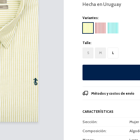
Hecha en Uruguay
Variantes:
Talle:
S
M
L
Métodos y costos de envío
CARACTERÍSTICAS
Sección
Mujer
Composición
Algod
Manga
Larga