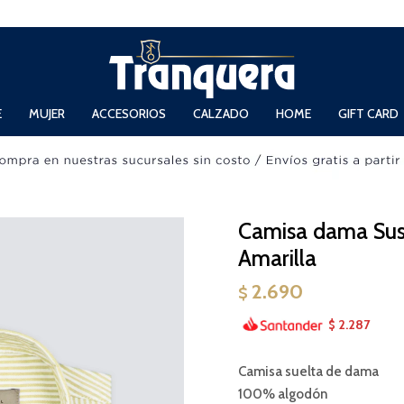
 Domingos de 11hs. a 13.30hs. y de 14hs. a 19hs.
E
MUJER
ACCESORIOS
CALZADO
HOME
GIFT CARD
Camisa dama Sus
Amarilla
2.690
$
2.287
$
Camisa suelta de dama
100% algodón