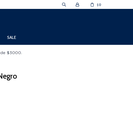
0
$
SALE
 Negro