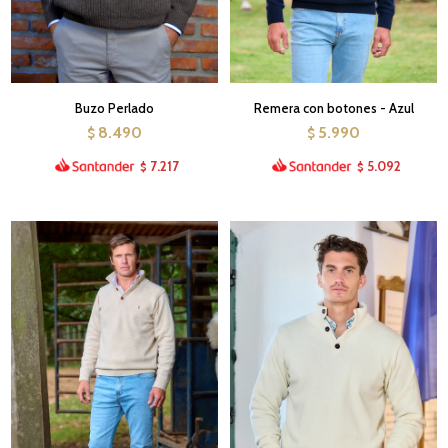
Buzo Perlado
Remera con botones - Azul
8.490
5.990
$
$
7.217
5.092
$
$