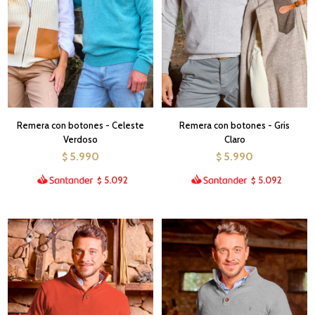
Remera con botones - Celeste
Remera con botones - Gris
Verdoso
Claro
5.990
5.990
$
$
5.092
5.092
$
$