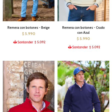
Remera con botones - Beige
Remera con botones - Crudo
con Azul
5.990
$
5.990
$
5.092
$
5.092
$