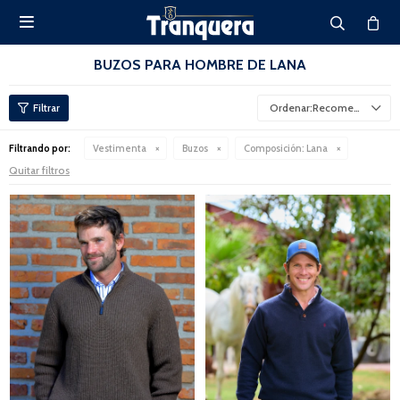

BUZOS PARA HOMBRE DE LANA
Recomendados
Filtrando por:
Vestimenta
Buzos
Composición:
Lana
Quitar filtros