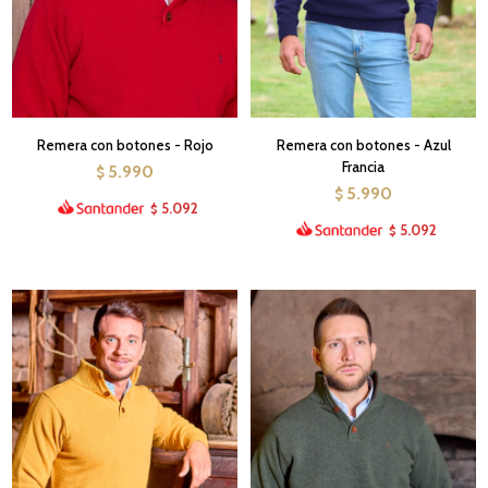
Remera con botones - Rojo
Remera con botones - Azul
Francia
5.990
$
5.990
$
5.092
$
5.092
$