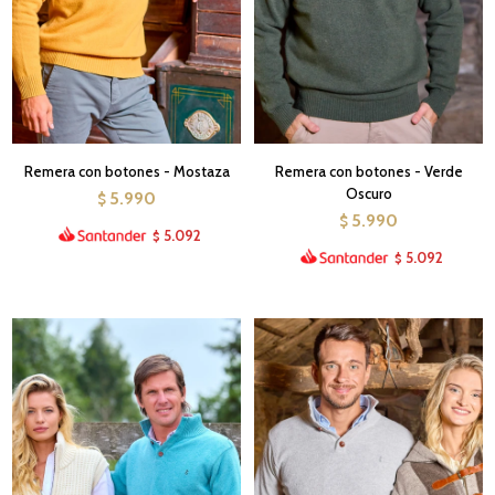
Remera con botones - Mostaza
Remera con botones - Verde
Oscuro
5.990
$
5.990
$
5.092
$
5.092
$