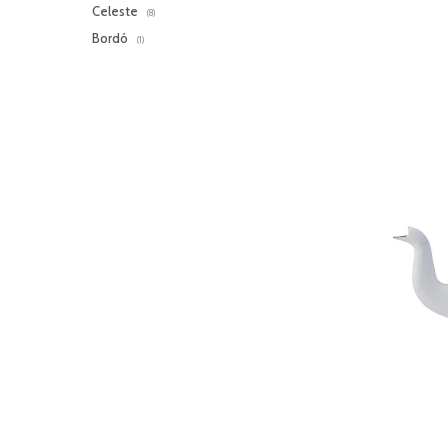
Celeste
(8)
Bordó
(1)