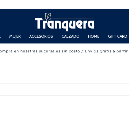
 Domingos de 11hs. a 13.30hs. y de 14hs. a 19hs.
E
MUJER
ACCESORIOS
CALZADO
HOME
GIFT CARD