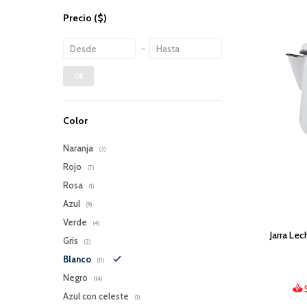
Precio
($)
OK
Color
Naranja
(3)
Rojo
(7)
Rosa
(1)
Azul
(9)
Verde
(4)
Jarra Lec
Gris
(3)
Blanco
(11)
Negro
(14)
Azul con celeste
(1)