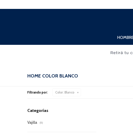
Lunes a Viernes de 10:00hs. a 20:00hs. Sábados de 10:00hs. a 19:00hs.
HOMBR
HOME COLOR BLANCO
Filtrando por:
Color:
Blanco
Categorías
Vajilla
(11)