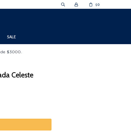
0
$
SALE
da Celeste