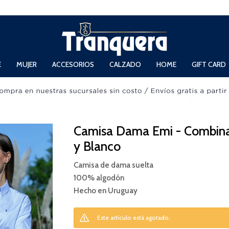
 Domingos de 11hs. a 13.30hs. y de 14hs. a 19hs.
E
MUJER
ACCESORIOS
CALZADO
HOME
GIFT CARD
Camisa Dama Emi - Combina
y Blanco
Camisa de dama suelta
100% algodón
Hecho en Uruguay
Este artículo está agotado.