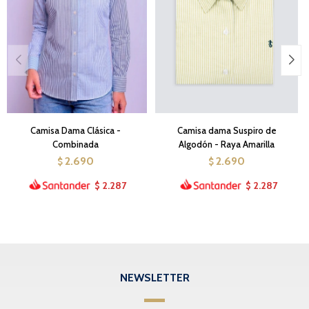
Camisa Dama Clásica -
Camisa dama Suspiro de
Combinada
Algodón - Raya Amarilla
2.690
2.690
$
$
2.287
2.287
$
$
NEWSLETTER